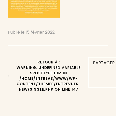
Publié le
15 février 2022
RETOUR À :
PARTAGER 
WARNING
: UNDEFINED VARIABLE
$POSTTYPEHUM IN
/HOME/ENTREVB/WWW/WP-
CONTENT/THEMES/ENTREVUES-
NEW/SINGLE.PHP
ON LINE
147