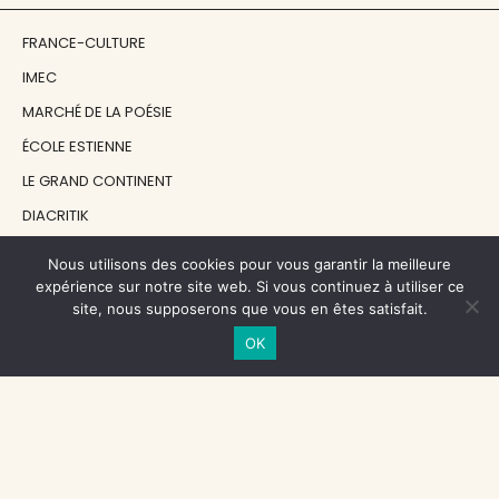
FRANCE-CULTURE
IMEC
MARCHÉ DE LA POÉSIE
ÉCOLE ESTIENNE
LE GRAND CONTINENT
DIACRITIK
EN ATTENDANT NADEAU
Nous utilisons des cookies pour vous garantir la meilleure
expérience sur notre site web. Si vous continuez à utiliser ce
site, nous supposerons que vous en êtes satisfait.
NOS SOUTIENS
OK
CENTRE NATIONAL DU LIVRE
RÉGION ÎLE-DE-FRANCE
MAIRIE PARIS CENTRE
FONDATION FMSH