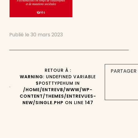
Publié le
30 mars 2023
RETOUR À :
PARTAGER 
WARNING
: UNDEFINED VARIABLE
$POSTTYPEHUM IN
/HOME/ENTREVB/WWW/WP-
CONTENT/THEMES/ENTREVUES-
NEW/SINGLE.PHP
ON LINE
147