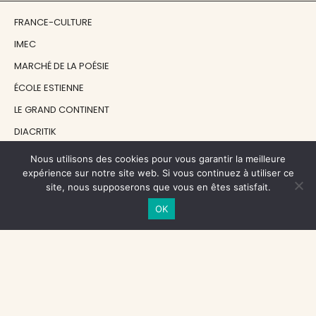
FRANCE-CULTURE
IMEC
MARCHÉ DE LA POÉSIE
ÉCOLE ESTIENNE
LE GRAND CONTINENT
DIACRITIK
EN ATTENDANT NADEAU
Nous utilisons des cookies pour vous garantir la meilleure
expérience sur notre site web. Si vous continuez à utiliser ce
site, nous supposerons que vous en êtes satisfait.
NOS SOUTIENS
OK
CENTRE NATIONAL DU LIVRE
RÉGION ÎLE-DE-FRANCE
MAIRIE PARIS CENTRE
FONDATION FMSH