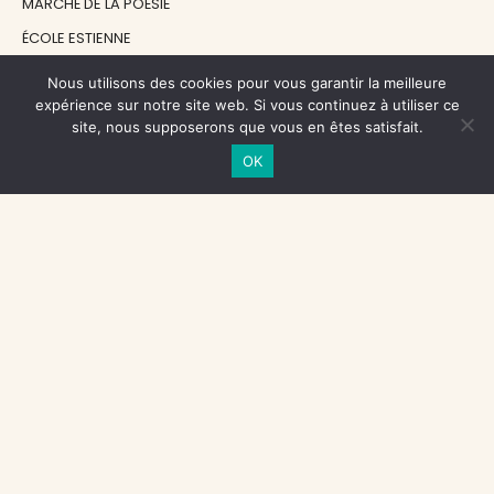
MARCHÉ DE LA POÉSIE
ÉCOLE ESTIENNE
LE GRAND CONTINENT
Nous utilisons des cookies pour vous garantir la meilleure
DIACRITIK
expérience sur notre site web. Si vous continuez à utiliser ce
site, nous supposerons que vous en êtes satisfait.
EN ATTENDANT NADEAU
OK
NOS SOUTIENS
CENTRE NATIONAL DU LIVRE
RÉGION ÎLE-DE-FRANCE
MAIRIE PARIS CENTRE
FONDATION FMSH
FONDATION JAN MICHALSKI
© 1998 - 2026, ENT'REVUES