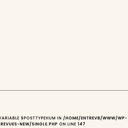
 VARIABLE $POSTTYPEHUM IN
/HOME/ENTREVB/WWW/WP-
REVUES-NEW/SINGLE.PHP
ON LINE
147