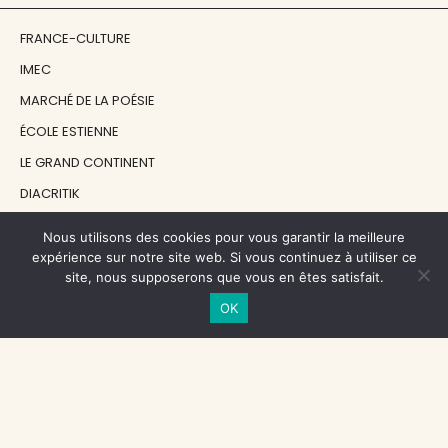
FRANCE-CULTURE
IMEC
MARCHÉ DE LA POÉSIE
ÉCOLE ESTIENNE
LE GRAND CONTINENT
DIACRITIK
EN ATTENDANT NADEAU
Nous utilisons des cookies pour vous garantir la meilleure
expérience sur notre site web. Si vous continuez à utiliser ce
site, nous supposerons que vous en êtes satisfait.
NOS SOUTIENS
OK
CENTRE NATIONAL DU LIVRE
RÉGION ÎLE-DE-FRANCE
MAIRIE PARIS CENTRE
FONDATION FMSH