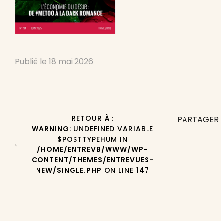
Publié le
18 mai 2026
RETOUR À :
PARTAGER 
WARNING
: UNDEFINED VARIABLE
$POSTTYPEHUM IN
/HOME/ENTREVB/WWW/WP-
CONTENT/THEMES/ENTREVUES-
NEW/SINGLE.PHP
ON LINE
147