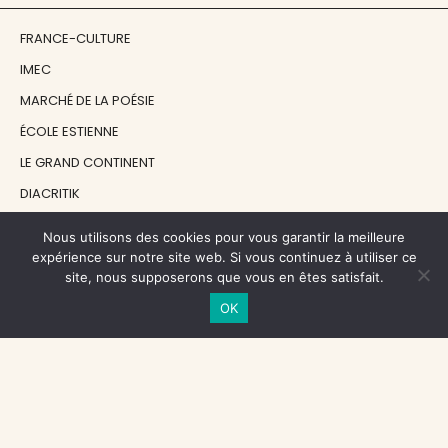
FRANCE-CULTURE
IMEC
MARCHÉ DE LA POÉSIE
ÉCOLE ESTIENNE
LE GRAND CONTINENT
DIACRITIK
EN ATTENDANT NADEAU
Nous utilisons des cookies pour vous garantir la meilleure
expérience sur notre site web. Si vous continuez à utiliser ce
site, nous supposerons que vous en êtes satisfait.
NOS SOUTIENS
OK
CENTRE NATIONAL DU LIVRE
RÉGION ÎLE-DE-FRANCE
MAIRIE PARIS CENTRE
FONDATION FMSH