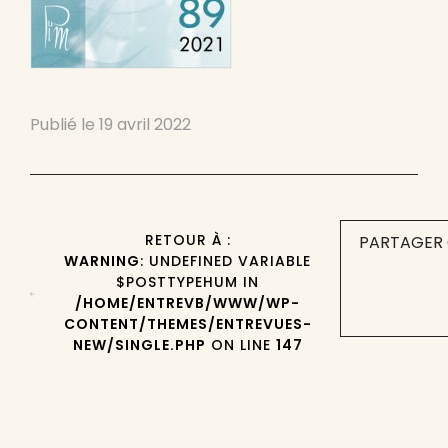
Publié le
19 avril 2022
RETOUR À :
PARTAGER 
WARNING
: UNDEFINED VARIABLE
$POSTTYPEHUM IN
/HOME/ENTREVB/WWW/WP-
CONTENT/THEMES/ENTREVUES-
NEW/SINGLE.PHP
ON LINE
147