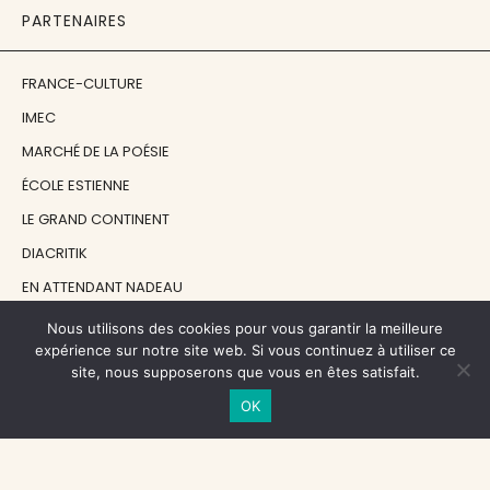
PARTENAIRES
FRANCE-CULTURE
IMEC
MARCHÉ DE LA POÉSIE
ÉCOLE ESTIENNE
LE GRAND CONTINENT
DIACRITIK
EN ATTENDANT NADEAU
Nous utilisons des cookies pour vous garantir la meilleure
NOS SOUTIENS
expérience sur notre site web. Si vous continuez à utiliser ce
site, nous supposerons que vous en êtes satisfait.
OK
CENTRE NATIONAL DU LIVRE
RÉGION ÎLE-DE-FRANCE
MAIRIE PARIS CENTRE