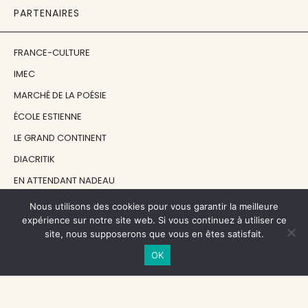
PARTENAIRES
FRANCE-CULTURE
IMEC
MARCHÉ DE LA POÉSIE
ÉCOLE ESTIENNE
LE GRAND CONTINENT
DIACRITIK
EN ATTENDANT NADEAU
Nous utilisons des cookies pour vous garantir la meilleure
NOS SOUTIENS
expérience sur notre site web. Si vous continuez à utiliser ce
site, nous supposerons que vous en êtes satisfait.
OK
CENTRE NATIONAL DU LIVRE
RÉGION ÎLE-DE-FRANCE
MAIRIE PARIS CENTRE