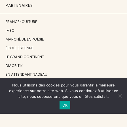
PARTENAIRES
FRANCE-CULTURE
IMEC
MARCHÉ DE LA POÉSIE
ÉCOLE ESTIENNE
LE GRAND CONTINENT
DIACRITIK
EN ATTENDANT NADEAU
Nous utilisons des cookies pour vous garantir la meilleure
NOS SOUTIENS
expérience sur notre site web. Si vous continuez à utiliser ce
site, nous supposerons que vous en êtes satisfait.
OK
CENTRE NATIONAL DU LIVRE
RÉGION ÎLE-DE-FRANCE
MAIRIE PARIS CENTRE