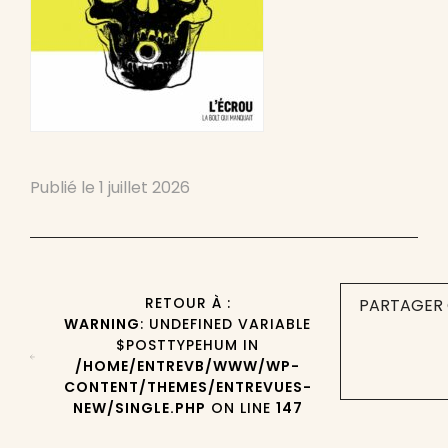
Publié le
1 juillet 2026
RETOUR À :
PARTAGER 
WARNING
: UNDEFINED VARIABLE
$POSTTYPEHUM IN
/HOME/ENTREVB/WWW/WP-
CONTENT/THEMES/ENTREVUES-
NEW/SINGLE.PHP
ON LINE
147