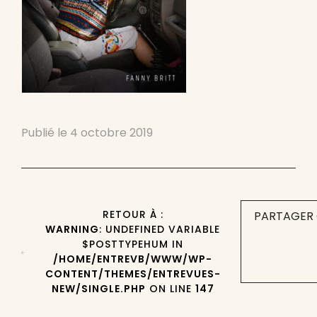
Publié le
4 octobre 2019
RETOUR À :
PARTAGER 
WARNING
: UNDEFINED VARIABLE
$POSTTYPEHUM IN
/HOME/ENTREVB/WWW/WP-
CONTENT/THEMES/ENTREVUES-
NEW/SINGLE.PHP
ON LINE
147