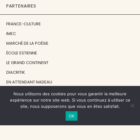
PARTENAIRES
FRANCE-CULTURE
IMEC
MARCHÉ DE LA POÉSIE
ÉCOLE ESTIENNE
LE GRAND CONTINENT
DIACRITIK
EN ATTENDANT NADEAU
Nous utilisons des cookies pour vous garantir la meilleure
NOS SOUTIENS
expérience sur notre site web. Si vous continuez à utiliser ce
site, nous supposerons que vous en êtes satisfait.
OK
CENTRE NATIONAL DU LIVRE
RÉGION ÎLE-DE-FRANCE
MAIRIE PARIS CENTRE