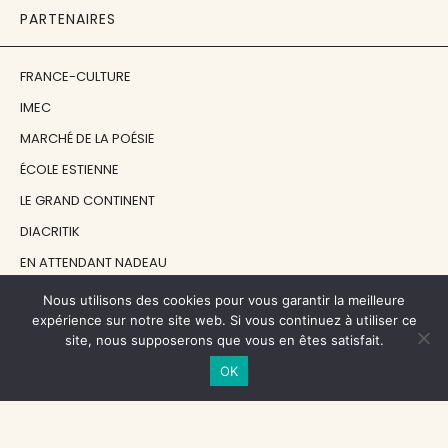
PARTENAIRES
FRANCE-CULTURE
IMEC
MARCHÉ DE LA POÉSIE
ÉCOLE ESTIENNE
LE GRAND CONTINENT
DIACRITIK
EN ATTENDANT NADEAU
Nous utilisons des cookies pour vous garantir la meilleure
NOS SOUTIENS
expérience sur notre site web. Si vous continuez à utiliser ce
site, nous supposerons que vous en êtes satisfait.
OK
CENTRE NATIONAL DU LIVRE
RÉGION ÎLE-DE-FRANCE
MAIRIE PARIS CENTRE