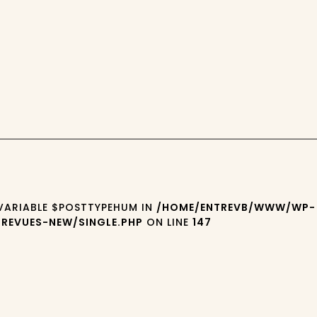
 VARIABLE $POSTTYPEHUM IN
/HOME/ENTREVB/WWW/WP-
REVUES-NEW/SINGLE.PHP
ON LINE
147