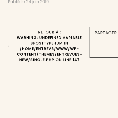
Publié le
24 juin 2019
RETOUR À :
PARTAGER 
WARNING
: UNDEFINED VARIABLE
$POSTTYPEHUM IN
/HOME/ENTREVB/WWW/WP-
CONTENT/THEMES/ENTREVUES-
NEW/SINGLE.PHP
ON LINE
147