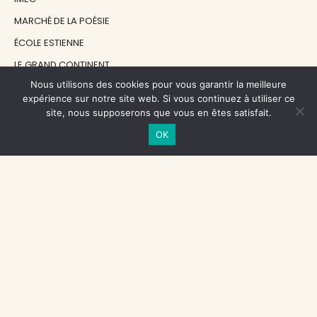
MARCHÉ DE LA POÉSIE
ÉCOLE ESTIENNE
LE GRAND CONTINENT
Nous utilisons des cookies pour vous garantir la meilleure
DIACRITIK
expérience sur notre site web. Si vous continuez à utiliser ce
EN ATTENDANT NADEAU
site, nous supposerons que vous en êtes satisfait.
OK
NOS SOUTIENS
CENTRE NATIONAL DU LIVRE
RÉGION ÎLE-DE-FRANCE
MAIRIE PARIS CENTRE
FONDATION FMSH
FONDATION JAN MICHALSKI
© 1998 - 2026, ENT'REVUES