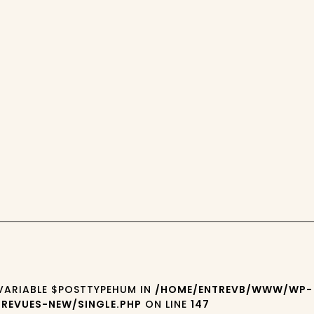
 VARIABLE $POSTTYPEHUM IN
/HOME/ENTREVB/WWW/WP-
REVUES-NEW/SINGLE.PHP
ON LINE
147