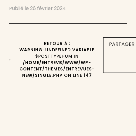
Publié le
26 février 2024
RETOUR À :
PARTAGER 
WARNING
: UNDEFINED VARIABLE
$POSTTYPEHUM IN
/HOME/ENTREVB/WWW/WP-
CONTENT/THEMES/ENTREVUES-
NEW/SINGLE.PHP
ON LINE
147