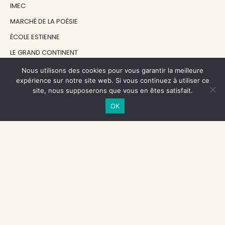
IMEC
MARCHÉ DE LA POÉSIE
ÉCOLE ESTIENNE
LE GRAND CONTINENT
DIACRITIK
Nous utilisons des cookies pour vous garantir la meilleure
expérience sur notre site web. Si vous continuez à utiliser ce
EN ATTENDANT NADEAU
site, nous supposerons que vous en êtes satisfait.
OK
NOS SOUTIENS
CENTRE NATIONAL DU LIVRE
RÉGION ÎLE-DE-FRANCE
MAIRIE PARIS CENTRE
FONDATION FMSH
FONDATION JAN MICHALSKI