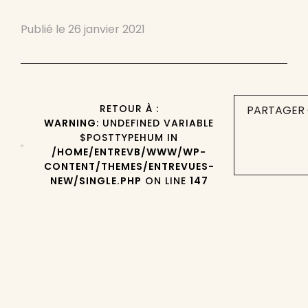
Publié le
26 janvier 2021
RETOUR À :
PARTAGER 
WARNING
: UNDEFINED VARIABLE
$POSTTYPEHUM IN
/HOME/ENTREVB/WWW/WP-
CONTENT/THEMES/ENTREVUES-
NEW/SINGLE.PHP
ON LINE
147