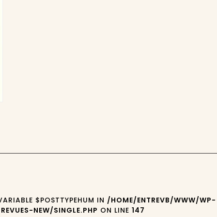
 VARIABLE $POSTTYPEHUM IN
/HOME/ENTREVB/WWW/WP-
REVUES-NEW/SINGLE.PHP
ON LINE
147