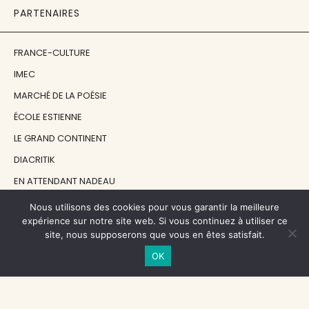
PARTENAIRES
FRANCE-CULTURE
IMEC
MARCHÉ DE LA POÉSIE
ÉCOLE ESTIENNE
LE GRAND CONTINENT
DIACRITIK
EN ATTENDANT NADEAU
Nous utilisons des cookies pour vous garantir la meilleure
NOS SOUTIENS
expérience sur notre site web. Si vous continuez à utiliser ce
site, nous supposerons que vous en êtes satisfait.
OK
CENTRE NATIONAL DU LIVRE
RÉGION ÎLE-DE-FRANCE
MAIRIE PARIS CENTRE