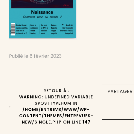
Publié le
8 février 2023
RETOUR À :
PARTAGER 
WARNING
: UNDEFINED VARIABLE
$POSTTYPEHUM IN
/HOME/ENTREVB/WWW/WP-
CONTENT/THEMES/ENTREVUES-
NEW/SINGLE.PHP
ON LINE
147