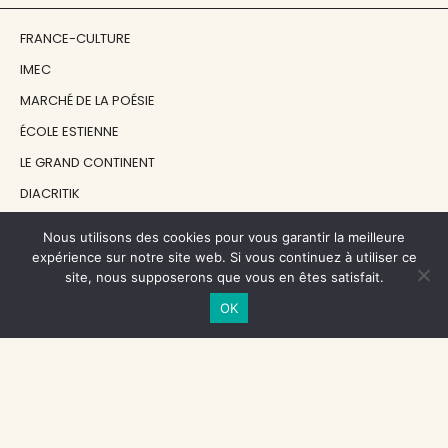
FRANCE-CULTURE
IMEC
MARCHÉ DE LA POÉSIE
ÉCOLE ESTIENNE
LE GRAND CONTINENT
DIACRITIK
EN ATTENDANT NADEAU
Nous utilisons des cookies pour vous garantir la meilleure
expérience sur notre site web. Si vous continuez à utiliser ce
site, nous supposerons que vous en êtes satisfait.
NOS SOUTIENS
OK
CENTRE NATIONAL DU LIVRE
RÉGION ÎLE-DE-FRANCE
MAIRIE PARIS CENTRE
FONDATION FMSH