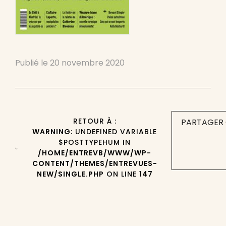
Publié le
20 novembre 2020
RETOUR À :
PARTAGER 
WARNING
: UNDEFINED VARIABLE
$POSTTYPEHUM IN
/HOME/ENTREVB/WWW/WP-
CONTENT/THEMES/ENTREVUES-
NEW/SINGLE.PHP
ON LINE
147