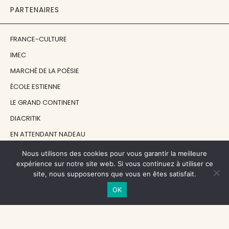
PARTENAIRES
FRANCE-CULTURE
IMEC
MARCHÉ DE LA POÉSIE
ÉCOLE ESTIENNE
LE GRAND CONTINENT
DIACRITIK
EN ATTENDANT NADEAU
Nous utilisons des cookies pour vous garantir la meilleure
NOS SOUTIENS
expérience sur notre site web. Si vous continuez à utiliser ce
site, nous supposerons que vous en êtes satisfait.
OK
CENTRE NATIONAL DU LIVRE
RÉGION ÎLE-DE-FRANCE
MAIRIE PARIS CENTRE