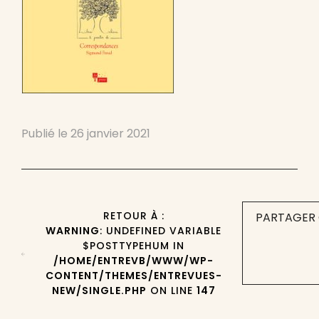
Publié le
26 janvier 2021
RETOUR À :
PARTAGER 
WARNING
: UNDEFINED VARIABLE
$POSTTYPEHUM IN
/HOME/ENTREVB/WWW/WP-
CONTENT/THEMES/ENTREVUES-
NEW/SINGLE.PHP
ON LINE
147