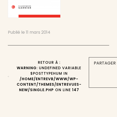
Publié le
11 mars 2014
RETOUR À :
PARTAGER 
WARNING
: UNDEFINED VARIABLE
$POSTTYPEHUM IN
/HOME/ENTREVB/WWW/WP-
CONTENT/THEMES/ENTREVUES-
NEW/SINGLE.PHP
ON LINE
147