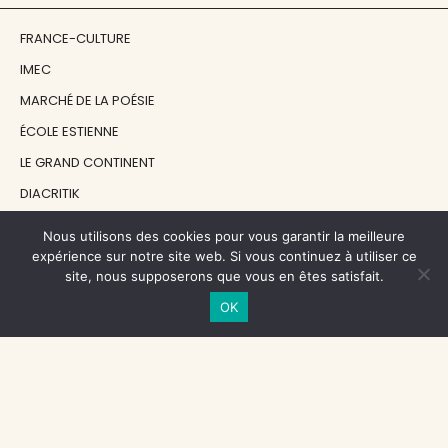
FRANCE-CULTURE
IMEC
MARCHÉ DE LA POÉSIE
ÉCOLE ESTIENNE
LE GRAND CONTINENT
DIACRITIK
EN ATTENDANT NADEAU
Nous utilisons des cookies pour vous garantir la meilleure
expérience sur notre site web. Si vous continuez à utiliser ce
site, nous supposerons que vous en êtes satisfait.
NOS SOUTIENS
OK
CENTRE NATIONAL DU LIVRE
RÉGION ÎLE-DE-FRANCE
MAIRIE PARIS CENTRE
FONDATION FMSH