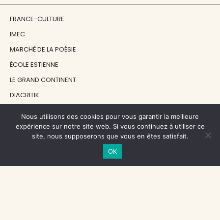
FRANCE-CULTURE
IMEC
MARCHÉ DE LA POÉSIE
ÉCOLE ESTIENNE
LE GRAND CONTINENT
DIACRITIK
EN ATTENDANT NADEAU
Nous utilisons des cookies pour vous garantir la meilleure
expérience sur notre site web. Si vous continuez à utiliser ce
site, nous supposerons que vous en êtes satisfait.
NOS SOUTIENS
OK
CENTRE NATIONAL DU LIVRE
RÉGION ÎLE-DE-FRANCE
MAIRIE PARIS CENTRE
FONDATION FMSH