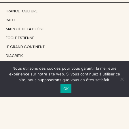
FRANCE-CULTURE
IMEC
MARCHÉ DE LA POÉSIE
ÉCOLE ESTIENNE
LE GRAND CONTINENT
DIACRITIK
EN ATTENDANT NADEAU
Nous utilisons des cookies pour vous garantir la meilleure
expérience sur notre site web. Si vous continuez à utiliser ce
site, nous supposerons que vous en êtes satisfait.
NOS SOUTIENS
OK
CENTRE NATIONAL DU LIVRE
RÉGION ÎLE-DE-FRANCE
MAIRIE PARIS CENTRE
FONDATION FMSH