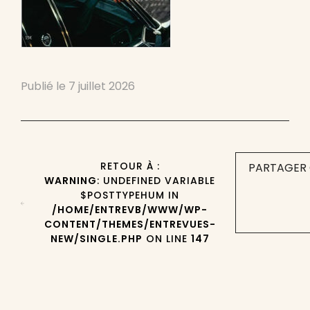
Publié le
7 juillet 2026
RETOUR À :
PARTAGER 
WARNING
: UNDEFINED VARIABLE
$POSTTYPEHUM IN
/HOME/ENTREVB/WWW/WP-
CONTENT/THEMES/ENTREVUES-
NEW/SINGLE.PHP
ON LINE
147