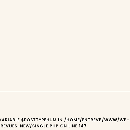
 VARIABLE $POSTTYPEHUM IN
/HOME/ENTREVB/WWW/WP-
REVUES-NEW/SINGLE.PHP
ON LINE
147