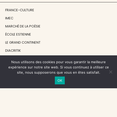
FRANCE-CULTURE
IMEC
MARCHÉ DE LA POÉSIE
ÉCOLE ESTIENNE
LE GRAND CONTINENT
DIACRITIK
EN ATTENDANT NADEAU
Nous utilisons des cookies pour vous garantir la meilleure
expérience sur notre site web. Si vous continuez à utiliser ce
site, nous supposerons que vous en êtes satisfait.
NOS SOUTIENS
OK
CENTRE NATIONAL DU LIVRE
RÉGION ÎLE-DE-FRANCE
MAIRIE PARIS CENTRE
FONDATION FMSH