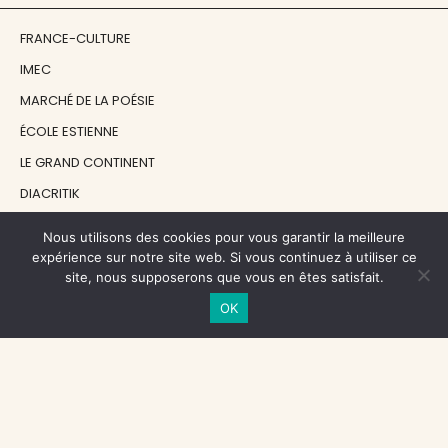
FRANCE-CULTURE
IMEC
MARCHÉ DE LA POÉSIE
ÉCOLE ESTIENNE
LE GRAND CONTINENT
DIACRITIK
EN ATTENDANT NADEAU
Nous utilisons des cookies pour vous garantir la meilleure
expérience sur notre site web. Si vous continuez à utiliser ce
site, nous supposerons que vous en êtes satisfait.
NOS SOUTIENS
OK
CENTRE NATIONAL DU LIVRE
RÉGION ÎLE-DE-FRANCE
MAIRIE PARIS CENTRE
FONDATION FMSH