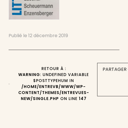
Publié le
12 décembre 2019
RETOUR À :
PARTAGER 
WARNING
: UNDEFINED VARIABLE
$POSTTYPEHUM IN
/HOME/ENTREVB/WWW/WP-
CONTENT/THEMES/ENTREVUES-
NEW/SINGLE.PHP
ON LINE
147