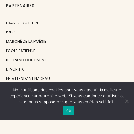
PARTENAIRES
FRANCE-CULTURE
IMEC
MARCHÉ DE LA POÉSIE
ÉCOLE ESTIENNE
LE GRAND CONTINENT
DIACRITIK
EN ATTENDANT NADEAU
Nous utilisons des cookies pour vous garantir la meilleure
NOS SOUTIENS
expérience sur notre site web. Si vous continuez à utiliser ce
site, nous supposerons que vous en êtes satisfait.
OK
CENTRE NATIONAL DU LIVRE
RÉGION ÎLE-DE-FRANCE
MAIRIE PARIS CENTRE