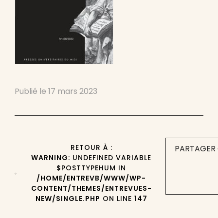
Publié le
17 mars 2023
RETOUR À :
PARTAGER 
WARNING
: UNDEFINED VARIABLE
$POSTTYPEHUM IN
/HOME/ENTREVB/WWW/WP-
CONTENT/THEMES/ENTREVUES-
NEW/SINGLE.PHP
ON LINE
147