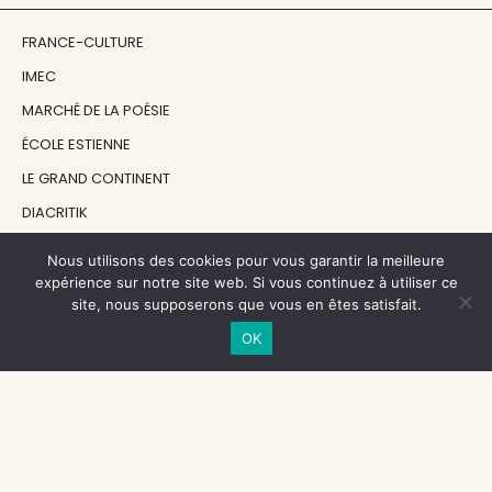
FRANCE-CULTURE
IMEC
MARCHÉ DE LA POÉSIE
ÉCOLE ESTIENNE
LE GRAND CONTINENT
DIACRITIK
EN ATTENDANT NADEAU
Nous utilisons des cookies pour vous garantir la meilleure
expérience sur notre site web. Si vous continuez à utiliser ce
site, nous supposerons que vous en êtes satisfait.
NOS SOUTIENS
OK
CENTRE NATIONAL DU LIVRE
RÉGION ÎLE-DE-FRANCE
MAIRIE PARIS CENTRE
FONDATION FMSH