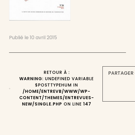
Publié le
10 avril 2015
RETOUR À :
PARTAGER 
WARNING
: UNDEFINED VARIABLE
$POSTTYPEHUM IN
/HOME/ENTREVB/WWW/WP-
CONTENT/THEMES/ENTREVUES-
NEW/SINGLE.PHP
ON LINE
147