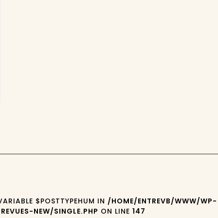
 VARIABLE $POSTTYPEHUM IN
/HOME/ENTREVB/WWW/WP-
REVUES-NEW/SINGLE.PHP
ON LINE
147