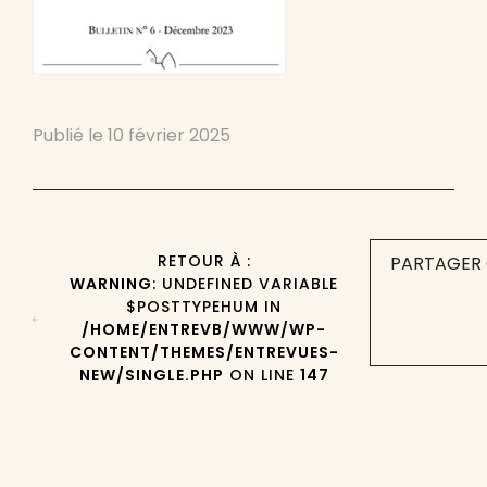
Publié le
10 février 2025
RETOUR À :
PARTAGER 
WARNING
: UNDEFINED VARIABLE
$POSTTYPEHUM IN
/HOME/ENTREVB/WWW/WP-
CONTENT/THEMES/ENTREVUES-
NEW/SINGLE.PHP
ON LINE
147