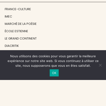
FRANCE-CULTURE
IMEC
MARCHÉ DE LA POÉSIE
ÉCOLE ESTIENNE
LE GRAND CONTINENT
DIACRITIK
EN ATTENDANT NADEAU
Nous utilisons des cookies pour vous garantir la meilleure
expérience sur notre site web. Si vous continuez à utiliser ce
site, nous supposerons que vous en êtes satisfait.
NOS SOUTIENS
OK
CENTRE NATIONAL DU LIVRE
RÉGION ÎLE-DE-FRANCE
MAIRIE PARIS CENTRE
FONDATION FMSH