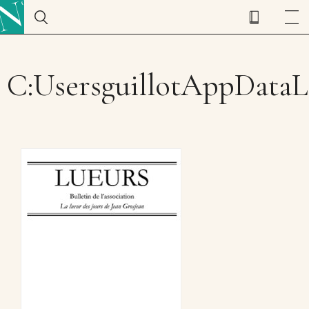
C:UsersguillotAppData