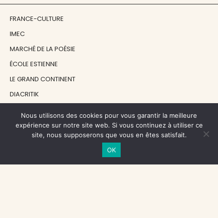
FRANCE-CULTURE
IMEC
MARCHÉ DE LA POÉSIE
ÉCOLE ESTIENNE
LE GRAND CONTINENT
DIACRITIK
EN ATTENDANT NADEAU
Nous utilisons des cookies pour vous garantir la meilleure
expérience sur notre site web. Si vous continuez à utiliser ce
site, nous supposerons que vous en êtes satisfait.
NOS SOUTIENS
OK
CENTRE NATIONAL DU LIVRE
RÉGION ÎLE-DE-FRANCE
MAIRIE PARIS CENTRE
FONDATION FMSH