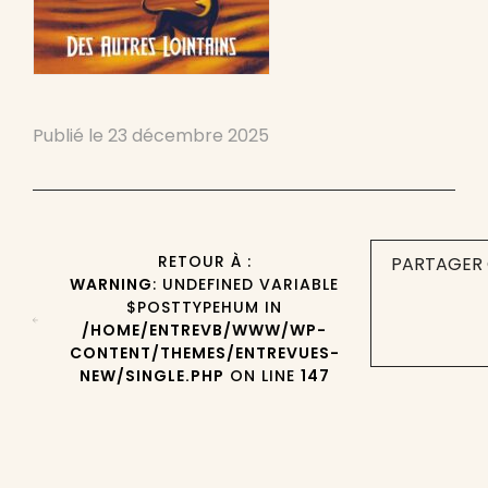
Publié le
23 décembre 2025
RETOUR À :
PARTAGER 
WARNING
: UNDEFINED VARIABLE
$POSTTYPEHUM IN
/HOME/ENTREVB/WWW/WP-
CONTENT/THEMES/ENTREVUES-
NEW/SINGLE.PHP
ON LINE
147