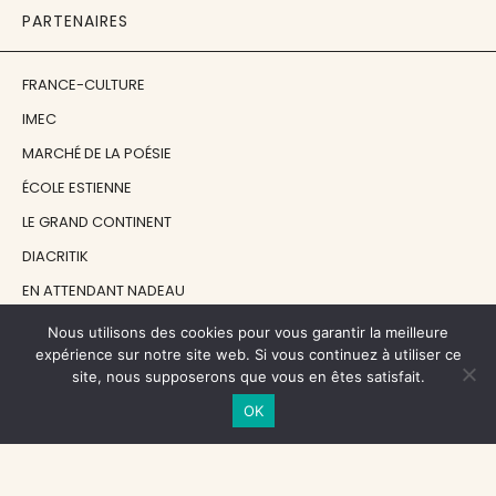
PARTENAIRES
FRANCE-CULTURE
IMEC
MARCHÉ DE LA POÉSIE
ÉCOLE ESTIENNE
LE GRAND CONTINENT
DIACRITIK
EN ATTENDANT NADEAU
Nous utilisons des cookies pour vous garantir la meilleure
NOS SOUTIENS
expérience sur notre site web. Si vous continuez à utiliser ce
site, nous supposerons que vous en êtes satisfait.
OK
CENTRE NATIONAL DU LIVRE
RÉGION ÎLE-DE-FRANCE
MAIRIE PARIS CENTRE