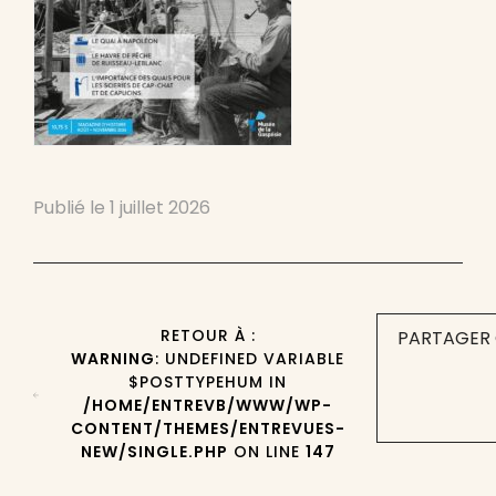
Publié le
1 juillet 2026
RETOUR À :
PARTAGER 
WARNING
: UNDEFINED VARIABLE
$POSTTYPEHUM IN
/HOME/ENTREVB/WWW/WP-
CONTENT/THEMES/ENTREVUES-
NEW/SINGLE.PHP
ON LINE
147