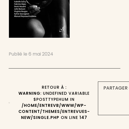
Publié le
6 mai 2024
RETOUR À :
PARTAGER 
WARNING
: UNDEFINED VARIABLE
$POSTTYPEHUM IN
/HOME/ENTREVB/WWW/WP-
CONTENT/THEMES/ENTREVUES-
NEW/SINGLE.PHP
ON LINE
147