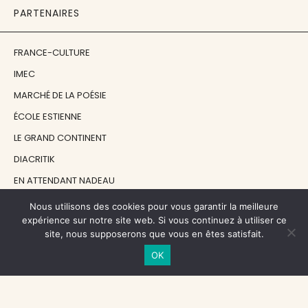
PARTENAIRES
FRANCE-CULTURE
IMEC
MARCHÉ DE LA POÉSIE
ÉCOLE ESTIENNE
LE GRAND CONTINENT
DIACRITIK
EN ATTENDANT NADEAU
Nous utilisons des cookies pour vous garantir la meilleure
NOS SOUTIENS
expérience sur notre site web. Si vous continuez à utiliser ce
site, nous supposerons que vous en êtes satisfait.
OK
CENTRE NATIONAL DU LIVRE
RÉGION ÎLE-DE-FRANCE
MAIRIE PARIS CENTRE