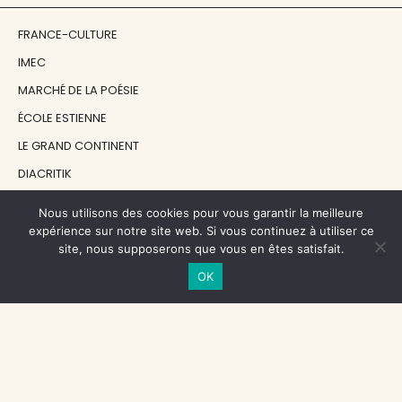
FRANCE-CULTURE
IMEC
MARCHÉ DE LA POÉSIE
ÉCOLE ESTIENNE
LE GRAND CONTINENT
DIACRITIK
EN ATTENDANT NADEAU
Nous utilisons des cookies pour vous garantir la meilleure
expérience sur notre site web. Si vous continuez à utiliser ce
site, nous supposerons que vous en êtes satisfait.
NOS SOUTIENS
OK
CENTRE NATIONAL DU LIVRE
RÉGION ÎLE-DE-FRANCE
MAIRIE PARIS CENTRE
FONDATION FMSH