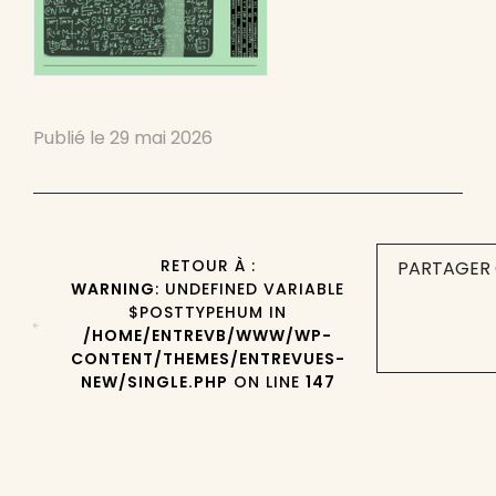
Publié le
29 mai 2026
RETOUR À :
PARTAGER 
WARNING
: UNDEFINED VARIABLE
$POSTTYPEHUM IN
/HOME/ENTREVB/WWW/WP-
CONTENT/THEMES/ENTREVUES-
NEW/SINGLE.PHP
ON LINE
147