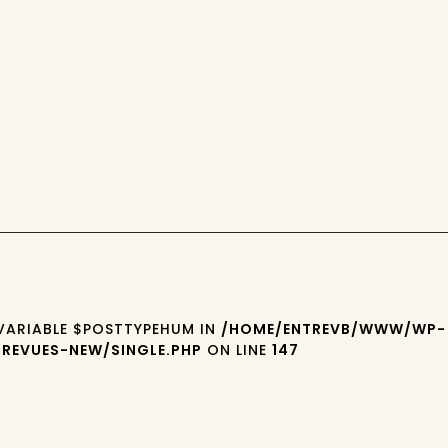
 VARIABLE $POSTTYPEHUM IN
/HOME/ENTREVB/WWW/WP-
REVUES-NEW/SINGLE.PHP
ON LINE
147