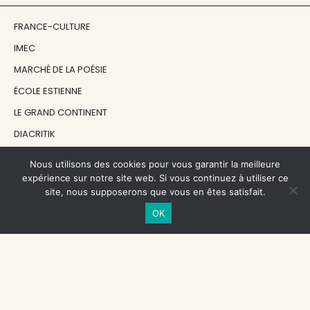
FRANCE-CULTURE
IMEC
MARCHÉ DE LA POÉSIE
ÉCOLE ESTIENNE
LE GRAND CONTINENT
DIACRITIK
EN ATTENDANT NADEAU
Nous utilisons des cookies pour vous garantir la meilleure
expérience sur notre site web. Si vous continuez à utiliser ce
site, nous supposerons que vous en êtes satisfait.
NOS SOUTIENS
OK
CENTRE NATIONAL DU LIVRE
RÉGION ÎLE-DE-FRANCE
MAIRIE PARIS CENTRE
FONDATION FMSH