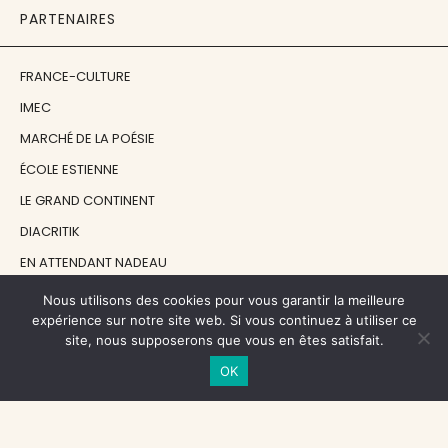
PARTENAIRES
FRANCE-CULTURE
IMEC
MARCHÉ DE LA POÉSIE
ÉCOLE ESTIENNE
LE GRAND CONTINENT
DIACRITIK
EN ATTENDANT NADEAU
Nous utilisons des cookies pour vous garantir la meilleure
NOS SOUTIENS
expérience sur notre site web. Si vous continuez à utiliser ce
site, nous supposerons que vous en êtes satisfait.
OK
CENTRE NATIONAL DU LIVRE
RÉGION ÎLE-DE-FRANCE
MAIRIE PARIS CENTRE