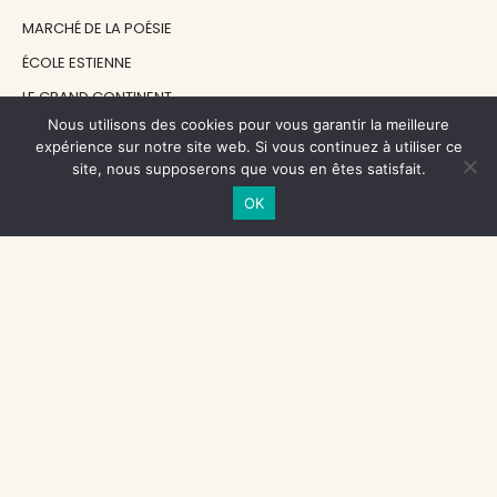
MARCHÉ DE LA POÉSIE
ÉCOLE ESTIENNE
LE GRAND CONTINENT
Nous utilisons des cookies pour vous garantir la meilleure
DIACRITIK
expérience sur notre site web. Si vous continuez à utiliser ce
EN ATTENDANT NADEAU
site, nous supposerons que vous en êtes satisfait.
OK
NOS SOUTIENS
CENTRE NATIONAL DU LIVRE
RÉGION ÎLE-DE-FRANCE
MAIRIE PARIS CENTRE
FONDATION FMSH
FONDATION JAN MICHALSKI
© 1998 - 2026, ENT'REVUES