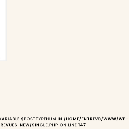
 VARIABLE $POSTTYPEHUM IN
/HOME/ENTREVB/WWW/WP-
REVUES-NEW/SINGLE.PHP
ON LINE
147