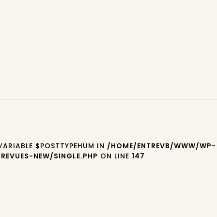
 VARIABLE $POSTTYPEHUM IN
/HOME/ENTREVB/WWW/WP-
REVUES-NEW/SINGLE.PHP
ON LINE
147