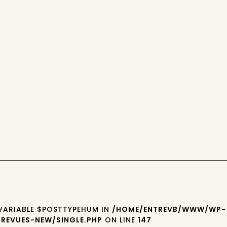
 VARIABLE $POSTTYPEHUM IN
/HOME/ENTREVB/WWW/WP-
REVUES-NEW/SINGLE.PHP
ON LINE
147