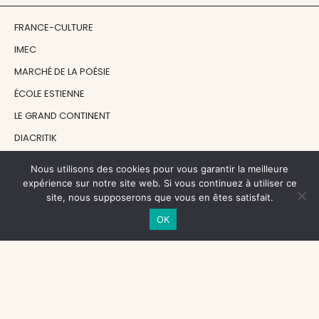
FRANCE-CULTURE
IMEC
MARCHÉ DE LA POÉSIE
ÉCOLE ESTIENNE
LE GRAND CONTINENT
DIACRITIK
EN ATTENDANT NADEAU
Nous utilisons des cookies pour vous garantir la meilleure
expérience sur notre site web. Si vous continuez à utiliser ce
site, nous supposerons que vous en êtes satisfait.
NOS SOUTIENS
OK
CENTRE NATIONAL DU LIVRE
RÉGION ÎLE-DE-FRANCE
MAIRIE PARIS CENTRE
FONDATION FMSH