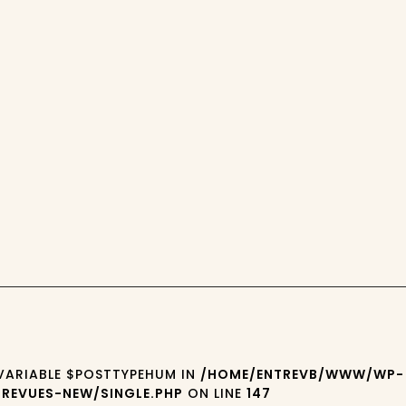
 VARIABLE $POSTTYPEHUM IN
/HOME/ENTREVB/WWW/WP-
REVUES-NEW/SINGLE.PHP
ON LINE
147