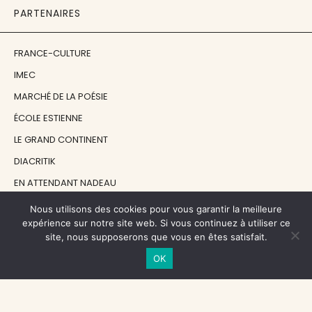
PARTENAIRES
FRANCE-CULTURE
IMEC
MARCHÉ DE LA POÉSIE
ÉCOLE ESTIENNE
LE GRAND CONTINENT
DIACRITIK
EN ATTENDANT NADEAU
Nous utilisons des cookies pour vous garantir la meilleure
NOS SOUTIENS
expérience sur notre site web. Si vous continuez à utiliser ce
site, nous supposerons que vous en êtes satisfait.
OK
CENTRE NATIONAL DU LIVRE
RÉGION ÎLE-DE-FRANCE
MAIRIE PARIS CENTRE