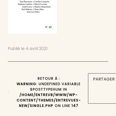
Publié le
4 avril 2021
RETOUR À :
PARTAGER 
WARNING
: UNDEFINED VARIABLE
$POSTTYPEHUM IN
/HOME/ENTREVB/WWW/WP-
CONTENT/THEMES/ENTREVUES-
NEW/SINGLE.PHP
ON LINE
147