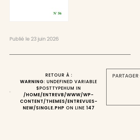
Publié le
23 juin 2026
RETOUR À :
PARTAGER 
WARNING
: UNDEFINED VARIABLE
$POSTTYPEHUM IN
/HOME/ENTREVB/WWW/WP-
CONTENT/THEMES/ENTREVUES-
NEW/SINGLE.PHP
ON LINE
147