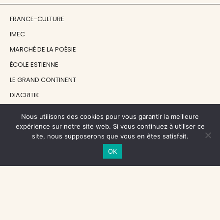
FRANCE-CULTURE
IMEC
MARCHÉ DE LA POÉSIE
ÉCOLE ESTIENNE
LE GRAND CONTINENT
DIACRITIK
EN ATTENDANT NADEAU
Nous utilisons des cookies pour vous garantir la meilleure
expérience sur notre site web. Si vous continuez à utiliser ce
site, nous supposerons que vous en êtes satisfait.
NOS SOUTIENS
OK
CENTRE NATIONAL DU LIVRE
RÉGION ÎLE-DE-FRANCE
MAIRIE PARIS CENTRE
FONDATION FMSH