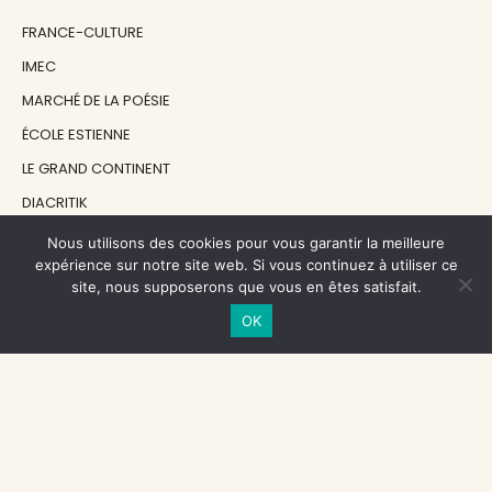
FRANCE-CULTURE
IMEC
MARCHÉ DE LA POÉSIE
ÉCOLE ESTIENNE
LE GRAND CONTINENT
DIACRITIK
EN ATTENDANT NADEAU
Nous utilisons des cookies pour vous garantir la meilleure
expérience sur notre site web. Si vous continuez à utiliser ce
site, nous supposerons que vous en êtes satisfait.
NOS SOUTIENS
OK
CENTRE NATIONAL DU LIVRE
RÉGION ÎLE-DE-FRANCE
MAIRIE PARIS CENTRE
FONDATION FMSH