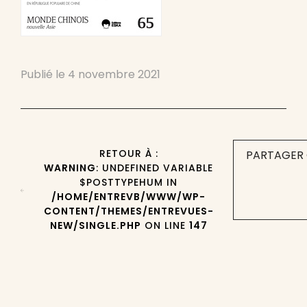
Publié le
4 novembre 2021
RETOUR À :
PARTAGER 
WARNING
: UNDEFINED VARIABLE
$POSTTYPEHUM IN
/HOME/ENTREVB/WWW/WP-
CONTENT/THEMES/ENTREVUES-
NEW/SINGLE.PHP
ON LINE
147