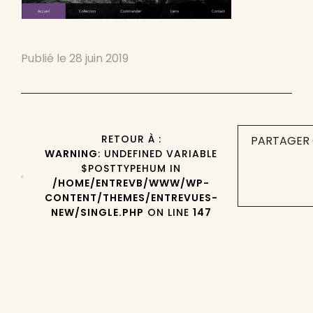
Publié le
28 juin 2019
RETOUR À :
PARTAGER 
WARNING
: UNDEFINED VARIABLE
$POSTTYPEHUM IN
/HOME/ENTREVB/WWW/WP-
CONTENT/THEMES/ENTREVUES-
NEW/SINGLE.PHP
ON LINE
147