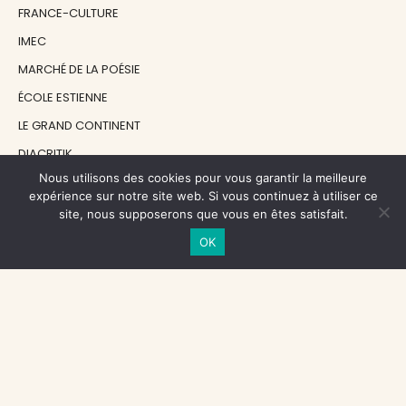
FRANCE-CULTURE
IMEC
MARCHÉ DE LA POÉSIE
ÉCOLE ESTIENNE
LE GRAND CONTINENT
DIACRITIK
Nous utilisons des cookies pour vous garantir la meilleure
EN ATTENDANT NADEAU
expérience sur notre site web. Si vous continuez à utiliser ce
site, nous supposerons que vous en êtes satisfait.
NOS SOUTIENS
OK
CENTRE NATIONAL DU LIVRE
RÉGION ÎLE-DE-FRANCE
MAIRIE PARIS CENTRE
FONDATION FMSH
FONDATION JAN MICHALSKI