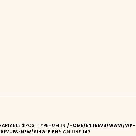
 VARIABLE $POSTTYPEHUM IN
/HOME/ENTREVB/WWW/WP-
REVUES-NEW/SINGLE.PHP
ON LINE
147