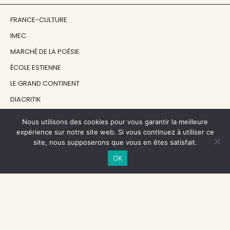
FRANCE-CULTURE
IMEC
MARCHÉ DE LA POÉSIE
ÉCOLE ESTIENNE
LE GRAND CONTINENT
DIACRITIK
EN ATTENDANT NADEAU
Nous utilisons des cookies pour vous garantir la meilleure
expérience sur notre site web. Si vous continuez à utiliser ce
site, nous supposerons que vous en êtes satisfait.
NOS SOUTIENS
OK
CENTRE NATIONAL DU LIVRE
RÉGION ÎLE-DE-FRANCE
MAIRIE PARIS CENTRE
FONDATION FMSH