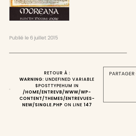
Publié le
6 juillet 2015
RETOUR À :
PARTAGER 
WARNING
: UNDEFINED VARIABLE
$POSTTYPEHUM IN
/HOME/ENTREVB/WWW/WP-
CONTENT/THEMES/ENTREVUES-
NEW/SINGLE.PHP
ON LINE
147